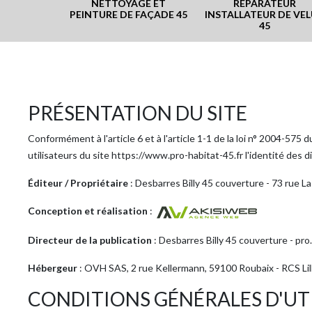
ISE DE
NETTOYAGE ET
RÉPARATEUR
EUR
PEINTURE DE FAÇADE 45
INSTALLATEUR DE VE
45
PRÉSENTATION DU SITE
Conformément à l'article 6 et à l'article 1-1 de la loi n° 2004-575
utilisateurs du site https://www.pro-habitat-45.fr l'identité des di
Éditeur / Propriétaire
: Desbarres Billy 45 couverture - 73 rue 
Conception et réalisation
:
Directeur de la publication
: Desbarres Billy 45 couverture - p
Hébergeur
: OVH SAS, 2 rue Kellermann, 59100 Roubaix - RCS Li
CONDITIONS GÉNÉRALES D'UTI