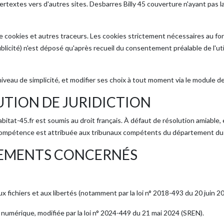
textes vers d'autres sites. Desbarres Billy 45 couverture n'ayant pas la po
ion de cookies et autres traceurs. Les cookies strictement nécessaires a
blicité) n'est déposé qu'après recueil du consentement préalable de l'u
iveau de simplicité, et modifier ses choix à tout moment via le module d
UTION DE JURIDICTION
-habitat-45.fr est soumis au droit français. À défaut de résolution amia
), compétence est attribuée aux tribunaux compétents du département du 
GLEMENTS CONCERNÉS
aux fichiers et aux libertés (notamment par la loi n° 2018-493 du 20 juin 2
 numérique, modifiée par la loi n° 2024-449 du 21 mai 2024 (SREN).