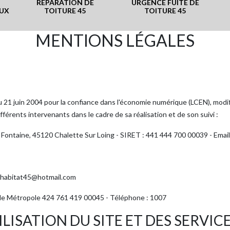
RÉPARATION DE
URGENCE FUITE DE
LUX
TOITURE 45
TOITURE 45
MENTIONS LÉGALES
 du 21 juin 2004 pour la confiance dans l'économie numérique (LCEN), modif
fférents intervenants dans le cadre de sa réalisation et de son suivi :
La Fontaine, 45120 Chalette Sur Loing - SIRET : 441 444 700 00039 - Emai
ro.habitat45@hotmail.com
lle Métropole 424 761 419 00045 - Téléphone : 1007
LISATION DU SITE ET DES SERVIC