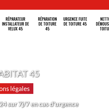
RÉPARATEUR
RÉPARATION
URGENCE FUITE
NETT
INSTALLATEUR DE
DE TOITURE
DE TOITURE 45
DÉMOUS
VELUX 45
45
TOITU
ABITAT 45
ns légales
4 sur 7j/7 en cas d'urgence