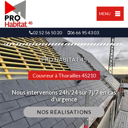
MENU
02 52 56 50 20
06 66 95 43 03
PRO HABITAT 45
Couvreur à Thorailles 45210
Nous intervenons 24h/24 sur 7j/7 en cas
d'urgence
NOS RÉALISATIONS