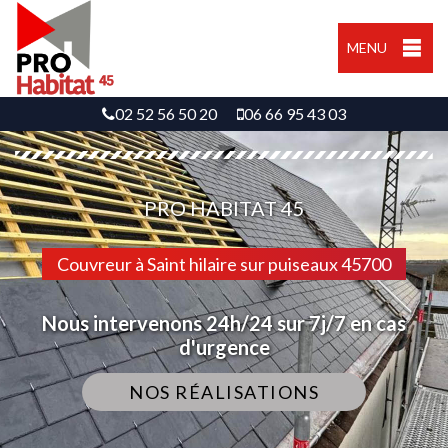
MENU
02 52 56 50 20
06 66 95 43 03
PRO HABITAT 45
Couvreur à Saint hilaire sur puiseaux 45700
Nous intervenons 24h/24 sur 7j/7 en cas
d'urgence
NOS RÉALISATIONS