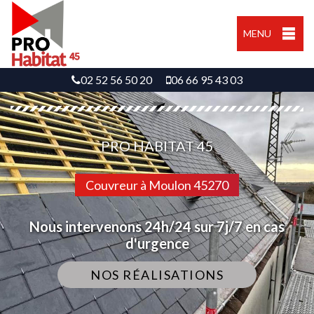
MENU
02 52 56 50 20
06 66 95 43 03
PRO HABITAT 45
Couvreur à Moulon 45270
Nous intervenons 24h/24 sur 7j/7 en cas
d'urgence
NOS RÉALISATIONS