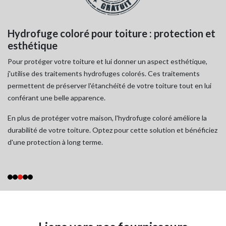
Hydrofuge coloré pour toiture : protection et
N
esthétique
n
re
Pour protéger votre toiture et lui donner un aspect esthétique,
En
j'utilise des traitements hydrofuges colorés. Ces traitements
de
permettent de préserver l'étanchéité de votre toiture tout en lui
pe
conférant une belle apparence.
pr
à
En plus de protéger votre maison, l'hydrofuge coloré améliore la
Je
durabilité de votre toiture. Optez pour cette solution et bénéficiez
ga
d'une protection à long terme.
vo