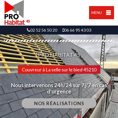
MENU
02 52 56 50 20
06 66 95 43 03
PRO HABITAT 45
Couvreur à La selle sur le bied 45210
Nous intervenons 24h/24 sur 7j/7 en cas
d'urgence
NOS RÉALISATIONS