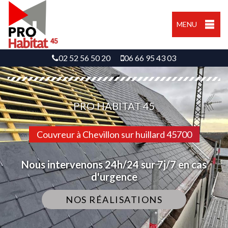
MENU
02 52 56 50 20
06 66 95 43 03
PRO HABITAT 45
Couvreur à Chevillon sur huillard 45700
Nous intervenons 24h/24 sur 7j/7 en cas
d'urgence
NOS RÉALISATIONS