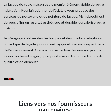
La façade de votre maison est le premier élément visible de votre
Ch
our
habitation. Pour lui redonner de l’éclat, je vous propose des
im
en
services de nettoyage et de peinture de façade. Mon objectif est
of
re
de vous offrir un résultat esthétique et durable, qui valorise votre
qu
maison.
se
Je m’engage à utiliser des techniques et des produits adaptés à
Je
et
votre type de façade, pour un nettoyage efficace et respectueux
pr
n
de l’environnement. Grâce à mon expertise de couvreur, je vous
en
assure un travail soigné, qui répond à vos attentes en termes de
at
qualité et de durabilité.
Ha
vo
Liens vers nos fournisseurs
partenaires :